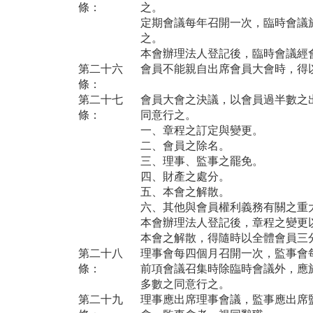
條：
之。
定期會議每年召開一次，臨時會議
之。
本會辦理法人登記後，臨時會議經
第二十六
會員不能親自出席會員大會時，得
條：
第二十七
會員大會之決議，以會員過半數之
條：
同意行之。
一、章程之訂定與變更。
二、會員之除名。
三、理事、監事之罷免。
四、財產之處分。
五、本會之解散。
六、其他與會員權利義務有關之重
本會辦理法人登記後，章程之變更
本會之解散，得隨時以全體會員三
第二十八
理事會每四個月召開一次，監事會
條：
前項會議召集時除臨時會議外，應
多數之同意行之。
第二十九
理事應出席理事會議，監事應出席