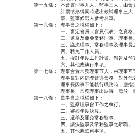
第十五條：
本會置理事九人、監事三人，由會
計票情形得同時選出候補理事三人
事、監事候選人參考名單。
第十六條：
理事會之職權如下：
一、審定會員（會員代表）之資格
二、選舉及罷免常務理事、理事長
三、議決理事、常務理事及理事長
四、聘免工作人員。
五、擬訂年度工作計畫、報告及預
六、其他應執行事項。
第十七條：
理事會置常務理事五人，由理事互
理事長對內綜理督導會務，對外代
理事長因事不能執行職務時，應指
理事長、常務理事出缺時，應於一
第十八條：
監事會之職權如下：
一、監察理事會工作之執行。
二、審核年度決算。
三、選舉及罷免常務監事。
四、議決監事及常務監事之辭職。
五、其他應監察事項。