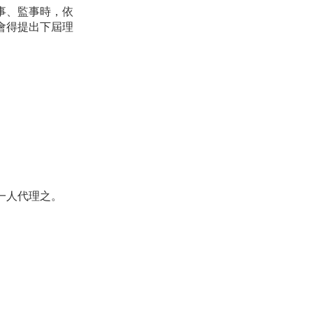
事、監事時，依
會得提出下屆理
一人代理之。