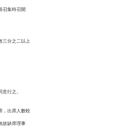
請召集時召開
數三分之二以上
同意行之。
席，出席人數較
無故缺席理事