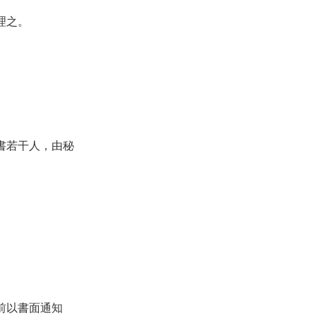
理之。
書若干人，由秘
前以書面通知