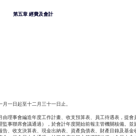
第五章 經費及會計
一月一日起至十二月三十一日止。
由理事會編造年度工作計畫、收支預算表、員工待遇表，提會
理監事聯席會議通過），於會計年度開始前報主管機關核備。並
報告、收支決算表、現金出納表、資產負債表、財產目錄及基金