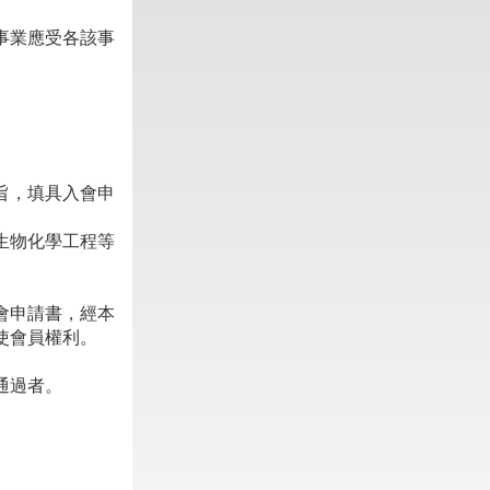
事業應受各該事
旨，填具入會申
生物化學工程等
會申請書，經本
使會員權利。
通過者。