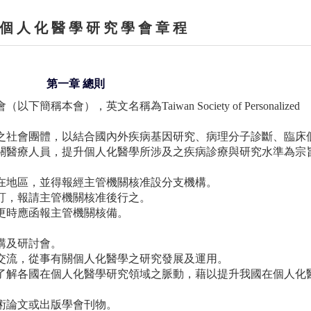
 個 人 化 醫 學 研 究 學 會 章 程
第一章 總則
本會），英文名稱為Taiwan Society of Personalized
之社會團體，以結合國內外疾病基因研究、病理分子診斷、臨床
關醫療人員，提升個人化醫學所涉及之疾病診療與研究水準為宗
在地區，並得報經主管機關核准設分支機構。
訂，報請主管機關核准後行之。
更時應函報主管機關核備。
講及研討會。
交流，從事有關個人化醫學之研究發展及運用。
了解各國在個人化醫學研究領域之脈動，藉以提升我國在個人化
術論文或出版學會刊物。