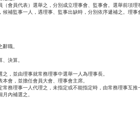
員（會員代表）選舉之，分別成立理事會、監事會。選舉前項理
，候補監事一人，遇理事、監事出缺時，分別依序遞補之。理事
。
。
之辭職。
算、決算。
選之，並由理事就常務理事中選舉一人為理事長。
表本會，並擔任會員大會、理事會主席。
定常務理事一人代理之，未指定或不能指定時，由常務理事互推
個月內補選之。