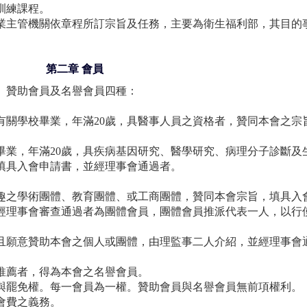
訓練課程。
業主管機關依章程所訂宗旨及任務，主要為衛生福利部，其目的
第二章 會員
、贊助會員及名譽會員四種：
有關學校畢業，年滿20歲，具醫事人員之資格者，贊同本會之宗
畢業，年滿20歲，具疾病基因研究、醫學研究、病理分子診斷及
填具入會申請書，並經理事會通過者。
趣之學術團體、教育團體、或工商團體，贊同本會宗旨，填具入
經理事會審查通過者為團體會員，團體會員推派代表一人，以行
且願意贊助本會之個人或團體，由理監事二人介紹，並經理事會
推薦者，得為本會之名譽會員。
與罷免權。每一會員為一權。贊助會員與名譽會員無前項權利。
會費之義務。