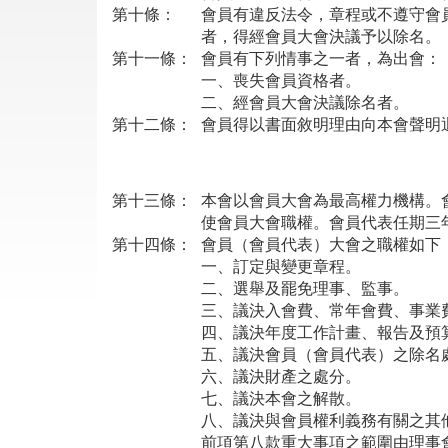
第十條：
會員有違反法令，章程或不遵守會
者，得經會員大會決議予以除名。
第十一條：
會員有下列情事之一者，為出會：
一、喪失會員資格者。
二、經會員大會決議除名者。
第十二條：
會員得以書面敘明理由向本會聲明
第十三條：
本會以會員大會為最高權力機構。
使會員大會職權。會員代表任期三
第十四條：
會員（會員代表）大會之職權如下
一、
訂定與變更章程。
二、
選舉及罷免理事、監事。
三、
議決入會費、常年會費、事業
四、
議決年度工作計畫、報告及預
五、
議決會員（會員代表）之除名
六、
議決財產之處分。
七、
議決本會之解散。
八、
議決與會員權利義務有關之其
前項第八款重大事項之範圍由理事