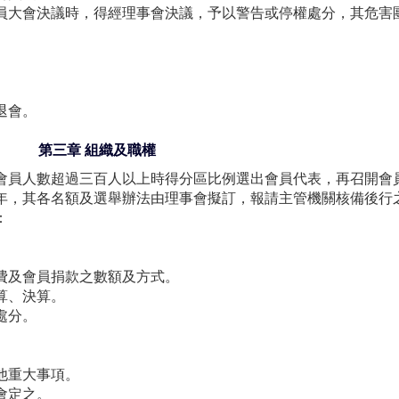
員大會決議時，得經理事會決議，予以警告或停權處分，其危害
退會。
第三章 組織及職權
會員人數超過三百人以上時得分區比例選出會員代表，再召開會
年，其各名額及選舉辦法由理事會擬訂，報請主管機關核備後行
：
費及會員捐款之數額及方式。
算、決算。
處分。
他重大事項。
會定之。