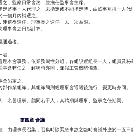
選之，監察日常會務，並擔任監事會主席。
指定監事一人代理之，未指定或不能指定時，由監事互推一人代
於一個月內補選之。
，連選得連任。理事長之連任，以一次為限。
次理事會之日起計算。
議通過者。
一者。
處理本會事務，依業務屬性分組，各組設置組長一人，組員及秘
理事會聘任之，解聘時亦同，並報主管機關備查。
。
事會另定之。
內部作業組織，其組織簡則經理事會通過後施行，變更時亦同。
人，名譽理事、顧問若干人，其聘期與理事、監事之任期同。
第四章 會議
種，由理事長召集，召集時除緊急事故之臨時會議外應於十五日