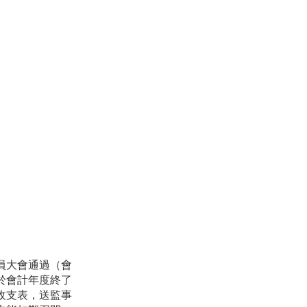
員大會通過（會
於會計年度終了
收支表，送監事