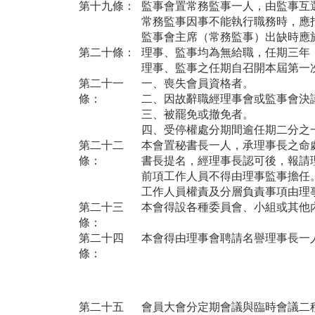
第十九條：
監事會置常務監事一人，由監事互
常務監事因事不能執行職務時，應
監事會主席（常務監事）出缺時應
第二十條：
理事、監事均為無給職，任期三年
理事、監事之任期自召開本屆第一
第二十一
一、喪失會員資格者。
條：
二、因故辭職經理事會或監事會決
三、被罷免或撤免者。
四、受停權處分期間逾任期二分之
第二十二
本會置秘書長一人，承理事長之命
條：
書長提名，經理事長認可後，報請
前項工作人員不得由理事監事擔任
工作人員權責及分層負責事項由理
第二十三
本會得設各種委員會、小組或其他
條：
第二十四
本會得由理事會聘請名譽理事長一
條：
第二十五
會員大會分定期會議與臨時會議二