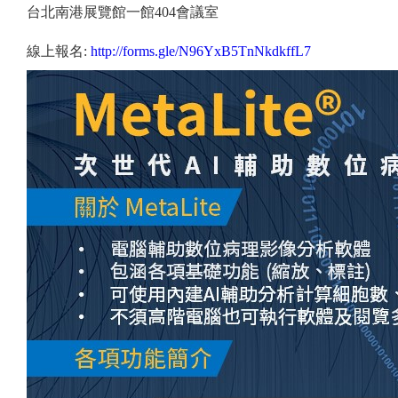
台北南港展覽館一館404會議室
線上報名:
http://forms.gle/N96YxB5TnNkdkffL7